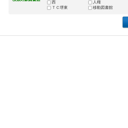
西
人権
ＴＣ堺東
移動図書館