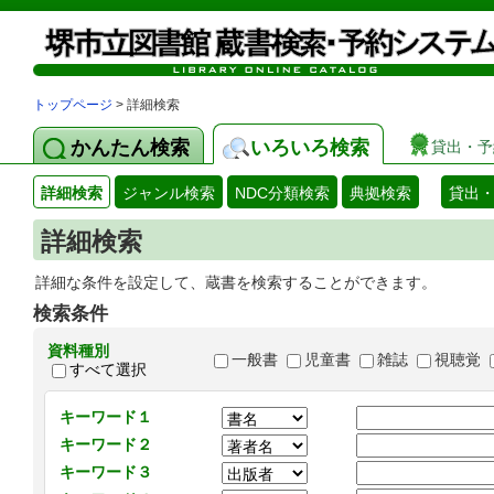
トップページ
> 詳細検索
かんたん検索
いろいろ検索
貸出・予
詳細検索
ジャンル検索
NDC分類検索
典拠検索
貸出
詳細検索
詳細な条件を設定して、蔵書を検索することができます。
検索条件
資料種別
一般書
児童書
雑誌
視聴覚
すべて選択
キーワード１
キーワード２
キーワード３