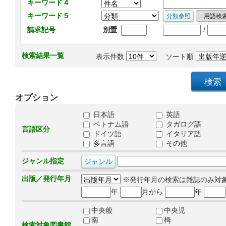
キーワード４
キーワード５
/
請求記号
別置
検索結果一覧
表示件数
ソート順
オプション
日本語
英語
ベトナム語
タガログ語
言語区分
ドイツ語
イタリア語
多言語
その他
ジャンル指定
出版／発行年月
※発行年月の検索は雑誌のみ対
年
月から
年
中央般
中央児
南
栂
検索対象図書館