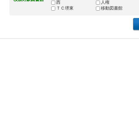
西
人権
ＴＣ堺東
移動図書館