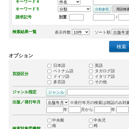
キーワード４
キーワード５
/
請求記号
別置
検索結果一覧
表示件数
ソート順
オプション
日本語
英語
ベトナム語
タガログ語
言語区分
ドイツ語
イタリア語
多言語
その他
ジャンル指定
出版／発行年月
※発行年月の検索は雑誌のみ対
年
月から
年
中央般
中央児
南
栂
検索対象図書館