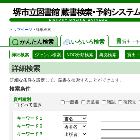
トップページ
> 詳細検索
かんたん検索
いろいろ検索
貸出・予
詳細検索
ジャンル検索
NDC分類検索
典拠検索
貸出
詳細検索
詳細な条件を設定して、蔵書を検索することができます。
検索条件
資料種別
一般書
児童書
雑誌
視聴覚
すべて選択
キーワード１
キーワード２
キーワード３