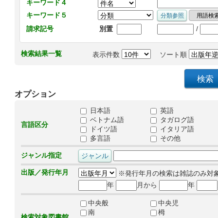
キーワード４
キーワード５
/
請求記号
別置
検索結果一覧
表示件数
ソート順
オプション
日本語
英語
ベトナム語
タガログ語
言語区分
ドイツ語
イタリア語
多言語
その他
ジャンル指定
出版／発行年月
※発行年月の検索は雑誌のみ対
年
月から
年
中央般
中央児
南
栂
検索対象図書館