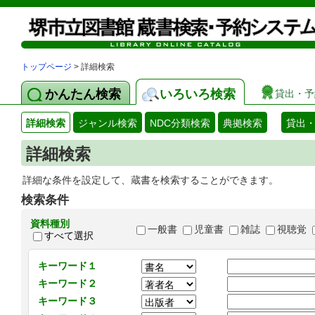
トップページ
> 詳細検索
かんたん検索
いろいろ検索
貸出・予
詳細検索
ジャンル検索
NDC分類検索
典拠検索
貸出
詳細検索
詳細な条件を設定して、蔵書を検索することができます。
検索条件
資料種別
一般書
児童書
雑誌
視聴覚
すべて選択
キーワード１
キーワード２
キーワード３