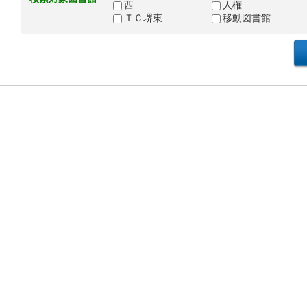
西
人権
ＴＣ堺東
移動図書館