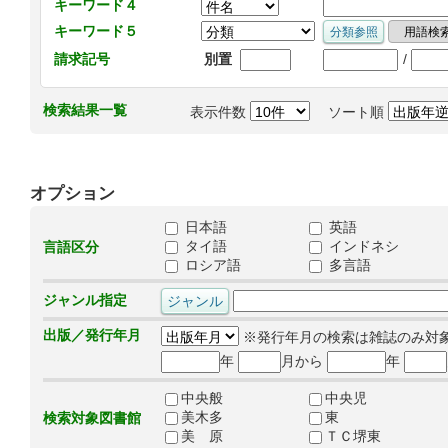
キーワード４
キーワード５
/
請求記号
別置
検索結果一覧
表示件数
ソート順
オプション
日本語
英語
タイ語
インドネシ
言語区分
ロシア語
多言語
ジャンル指定
出版／発行年月
※発行年月の検索は雑誌のみ対
年
月から
年
中央般
中央児
美木多
東
検索対象図書館
美 原
ＴＣ堺東