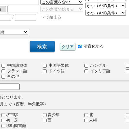
/
～で始まる
清音化する
中国語簡体
中国語繁体
ハングル
フランス語
ドイツ語
イタリア語
その他
象となります。
月まで（西暦、半角数字）
堺市駅
青少年
北
初 芝
西
人権
移動図書館