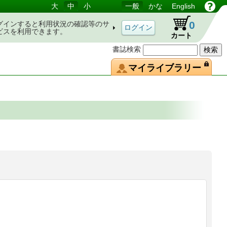
大
中
小
一般
かな
English
0
グインすると利用状況の確認等のサ
ビスを利用できます。
カート
書誌検索
マイライブラリー