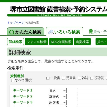
トップページ
> 詳細検索
かんたん検索
いろいろ検索
貸出・予
詳細検索
ジャンル検索
NDC分類検索
典拠検索
貸出
詳細検索
詳細な条件を設定して、蔵書を検索することができます。
検索条件
資料種別
一般書
児童書
雑誌
視聴覚
すべて選択
キーワード１
キーワード２
キーワード３