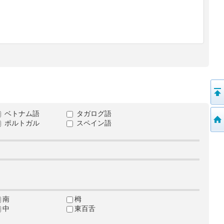
ベトナム語
タガログ語
ポルトガル
スペイン語
南
栂
中
東百舌