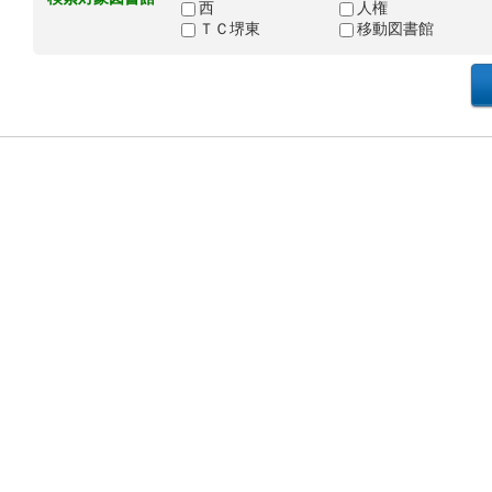
西
人権
ＴＣ堺東
移動図書館