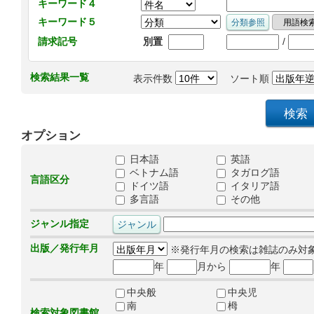
キーワード４
キーワード５
/
請求記号
別置
検索結果一覧
表示件数
ソート順
オプション
日本語
英語
ベトナム語
タガログ語
言語区分
ドイツ語
イタリア語
多言語
その他
ジャンル指定
出版／発行年月
※発行年月の検索は雑誌のみ対
年
月から
年
中央般
中央児
南
栂
検索対象図書館