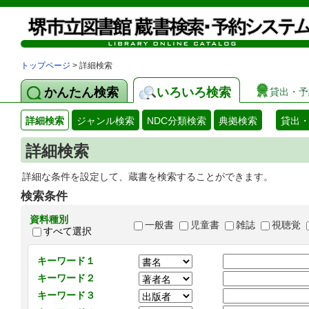
トップページ
> 詳細検索
かんたん検索
いろいろ検索
貸出・予
詳細検索
ジャンル検索
NDC分類検索
典拠検索
貸出
詳細検索
詳細な条件を設定して、蔵書を検索することができます。
検索条件
資料種別
一般書
児童書
雑誌
視聴覚
すべて選択
キーワード１
キーワード２
キーワード３