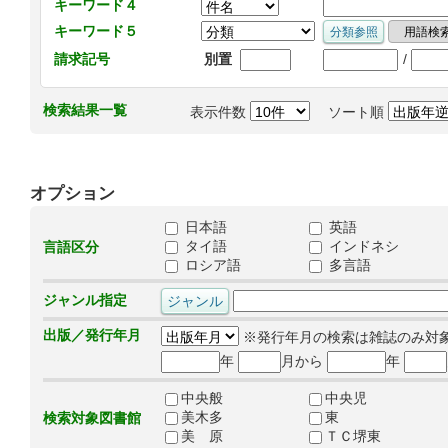
キーワード４
キーワード５
/
請求記号
別置
検索結果一覧
表示件数
ソート順
オプション
日本語
英語
タイ語
インドネシ
言語区分
ロシア語
多言語
ジャンル指定
出版／発行年月
※発行年月の検索は雑誌のみ対
年
月から
年
中央般
中央児
美木多
東
検索対象図書館
美 原
ＴＣ堺東