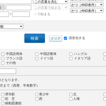
/
～で始まる
清音化する
中国語簡体
中国語繁体
ハングル
フランス語
ドイツ語
イタリア語
その他
象となります。
月まで（西暦、半角数字）
堺市駅
青少年
北
初 芝
西
人権
移動図書館