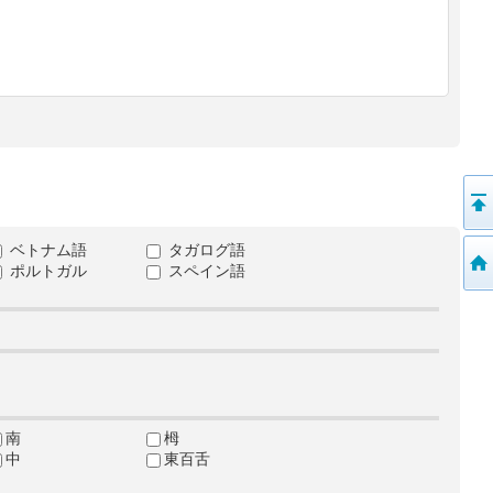
ベトナム語
タガログ語
ポルトガル
スペイン語
南
栂
中
東百舌