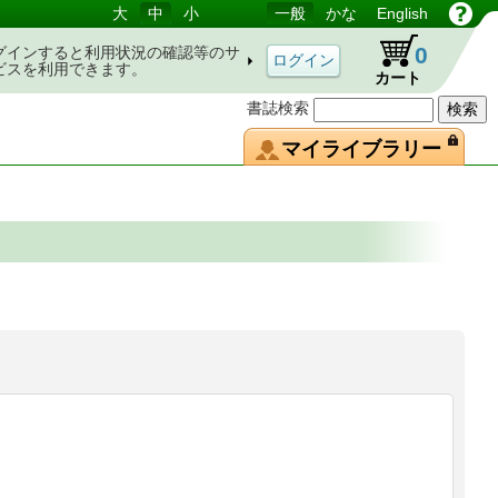
大
中
小
一般
かな
English
0
グインすると利用状況の確認等のサ
ビスを利用できます。
カート
書誌検索
マイライブラリー