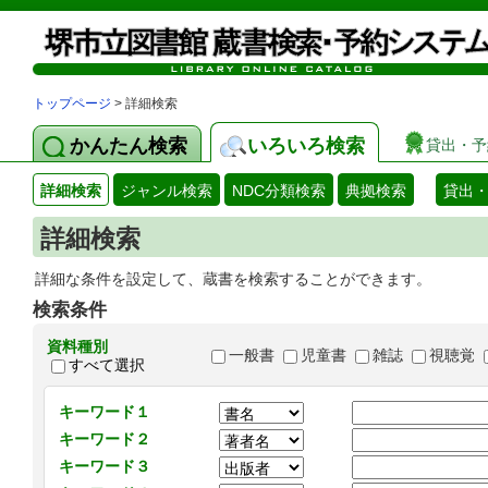
トップページ
> 詳細検索
かんたん検索
いろいろ検索
貸出・予
詳細検索
ジャンル検索
NDC分類検索
典拠検索
貸出
詳細検索
詳細な条件を設定して、蔵書を検索することができます。
検索条件
資料種別
一般書
児童書
雑誌
視聴覚
すべて選択
キーワード１
キーワード２
キーワード３