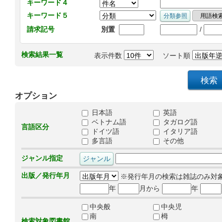
キーワード４
キーワード５
/
請求記号
別置
検索結果一覧
表示件数
ソート順
オプション
日本語
英語
ベトナム語
タガログ語
言語区分
ドイツ語
イタリア語
多言語
その他
ジャンル指定
出版／発行年月
※発行年月の検索は雑誌のみ対
年
月から
年
中央般
中央児
南
栂
検索対象図書館