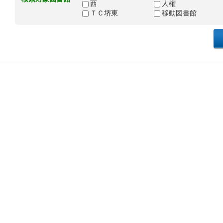
西
人権
ＴＣ堺東
移動図書館