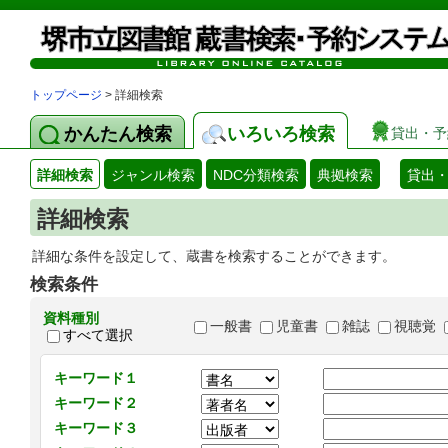
トップページ
> 詳細検索
かんたん検索
いろいろ検索
貸出・予
詳細検索
ジャンル検索
NDC分類検索
典拠検索
貸出
詳細検索
詳細な条件を設定して、蔵書を検索することができます。
検索条件
資料種別
一般書
児童書
雑誌
視聴覚
すべて選択
キーワード１
キーワード２
キーワード３