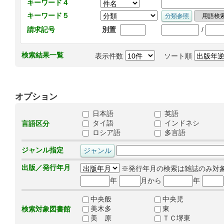
キーワード４
キーワード５
/
請求記号
別置
検索結果一覧
表示件数
ソート順
オプション
日本語
英語
タイ語
インドネシ
言語区分
ロシア語
多言語
ジャンル指定
出版／発行年月
※発行年月の検索は雑誌のみ対
年
月から
年
中央般
中央児
美木多
東
検索対象図書館
美 原
ＴＣ堺東