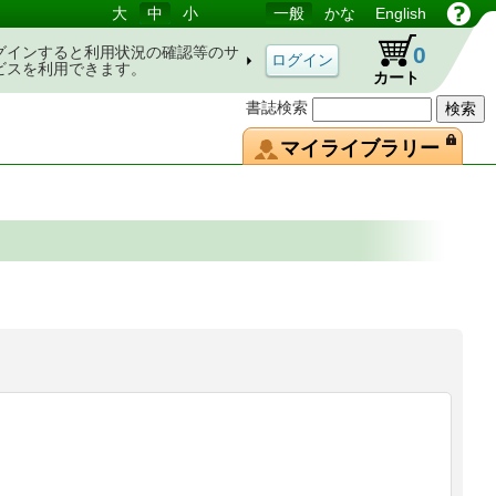
大
中
小
一般
かな
English
0
グインすると利用状況の確認等のサ
ビスを利用できます。
カート
書誌検索
マイライブラリー