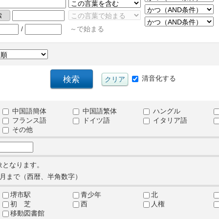
/
～で始まる
清音化する
中国語簡体
中国語繁体
ハングル
フランス語
ドイツ語
イタリア語
その他
象となります。
月まで（西暦、半角数字）
堺市駅
青少年
北
初 芝
西
人権
移動図書館