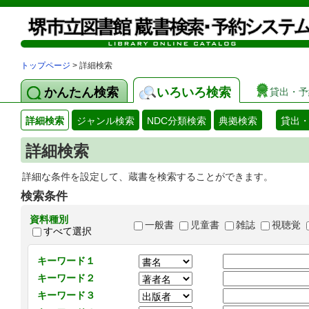
トップページ
> 詳細検索
かんたん検索
いろいろ検索
貸出・予
詳細検索
ジャンル検索
NDC分類検索
典拠検索
貸出
詳細検索
詳細な条件を設定して、蔵書を検索することができます。
検索条件
資料種別
一般書
児童書
雑誌
視聴覚
すべて選択
キーワード１
キーワード２
キーワード３