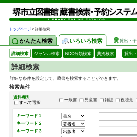
トップページ
> 詳細検索
かんたん検索
いろいろ検索
貸出・予
詳細検索
ジャンル検索
NDC分類検索
典拠検索
貸出
詳細検索
詳細な条件を設定して、蔵書を検索することができます。
検索条件
資料種別
一般書
児童書
雑誌
視聴覚
すべて選択
キーワード１
キーワード２
キーワード３