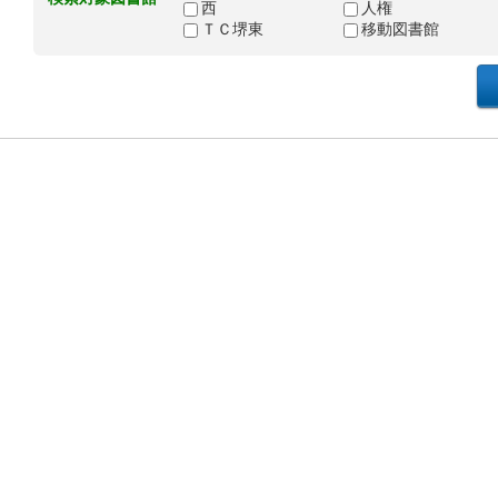
西
人権
ＴＣ堺東
移動図書館