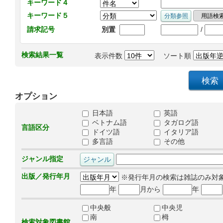
キーワード４
キーワード５
/
請求記号
別置
検索結果一覧
表示件数
ソート順
オプション
日本語
英語
ベトナム語
タガログ語
言語区分
ドイツ語
イタリア語
多言語
その他
ジャンル指定
出版／発行年月
※発行年月の検索は雑誌のみ対
年
月から
年
中央般
中央児
南
栂
検索対象図書館