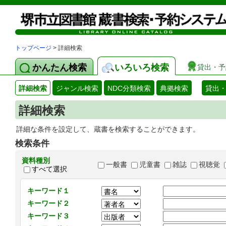
トップページ
> 詳細検索
かんたん検索
いろいろ検索
貸出・予
詳細検索
ジャンル検索
NDC分類検索
典拠検索
貸出
詳細検索
詳細な条件を設定して、蔵書を検索することができます。
検索条件
資料種別
一般書
児童書
雑誌
視聴覚
すべて選択
キーワード１
キーワード２
キーワード３