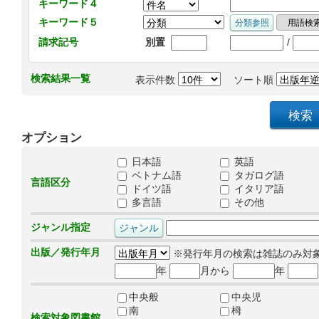
キーワード４
キーワード５
/
請求記号
別置
検索結果一覧
表示件数
ソート順
オプション
日本語
英語
ベトナム語
タガログ語
言語区分
ドイツ語
イタリア語
多言語
その他
ジャンル指定
出版／発行年月
※発行年月の検索は雑誌のみ対
年
月から
年
中央般
中央児
南
栂
検索対象図書館