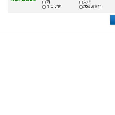
西
人権
ＴＣ堺東
移動図書館