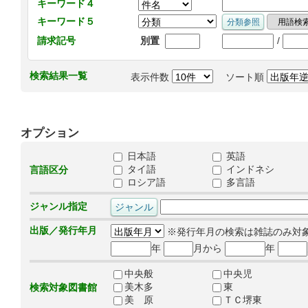
キーワード４
キーワード５
/
請求記号
別置
検索結果一覧
表示件数
ソート順
オプション
日本語
英語
タイ語
インドネシ
言語区分
ロシア語
多言語
ジャンル指定
出版／発行年月
※発行年月の検索は雑誌のみ対
年
月から
年
中央般
中央児
美木多
東
検索対象図書館
美 原
ＴＣ堺東