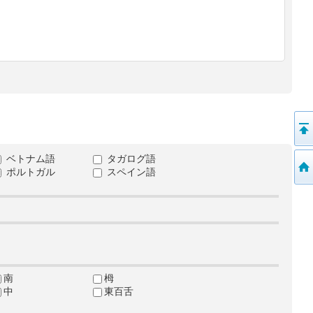
ベトナム語
タガログ語
ポルトガル
スペイン語
南
栂
中
東百舌