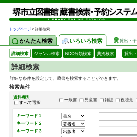
トップページ
> 詳細検索
かんたん検索
いろいろ検索
貸出・予
詳細検索
ジャンル検索
NDC分類検索
典拠検索
貸出
詳細検索
詳細な条件を設定して、蔵書を検索することができます。
検索条件
資料種別
一般書
児童書
雑誌
視聴覚
すべて選択
キーワード１
キーワード２
キーワード３