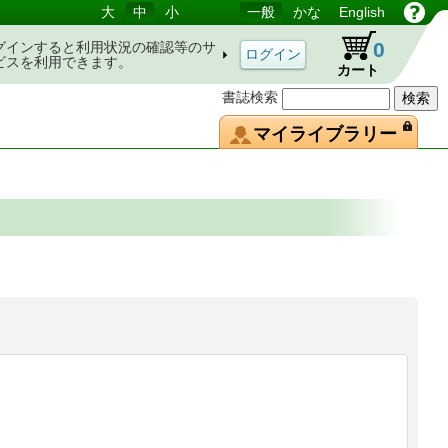
大
中
小
一般
かな
English
0
グインすると利用状況の確認等のサ
ビスを利用できます。
カート
書誌検索
マイライブラリー