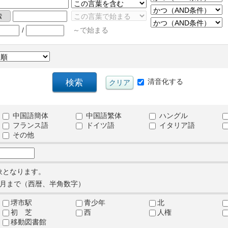
/
～で始まる
清音化する
中国語簡体
中国語繁体
ハングル
フランス語
ドイツ語
イタリア語
その他
象となります。
月まで（西暦、半角数字）
堺市駅
青少年
北
初 芝
西
人権
移動図書館