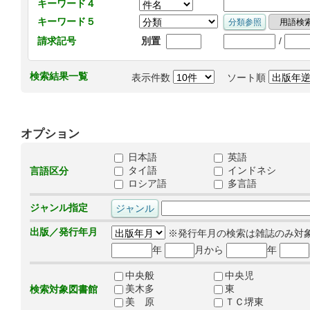
キーワード４
キーワード５
/
請求記号
別置
検索結果一覧
表示件数
ソート順
オプション
日本語
英語
タイ語
インドネシ
言語区分
ロシア語
多言語
ジャンル指定
出版／発行年月
※発行年月の検索は雑誌のみ対
年
月から
年
中央般
中央児
美木多
東
検索対象図書館
美 原
ＴＣ堺東