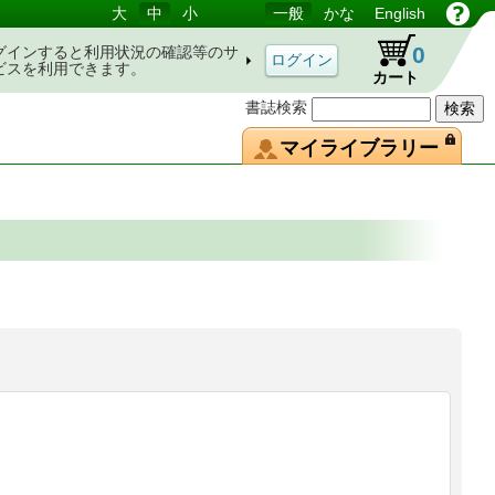
大
中
小
一般
かな
English
0
グインすると利用状況の確認等のサ
ビスを利用できます。
カート
書誌検索
マイライブラリー