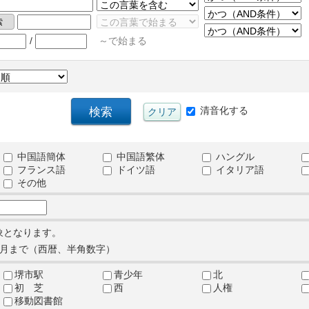
/
～で始まる
清音化する
中国語簡体
中国語繁体
ハングル
フランス語
ドイツ語
イタリア語
その他
象となります。
月まで（西暦、半角数字）
堺市駅
青少年
北
初 芝
西
人権
移動図書館