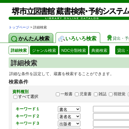
トップページ
> 詳細検索
かんたん検索
いろいろ検索
貸出・予
詳細検索
ジャンル検索
NDC分類検索
典拠検索
貸出
詳細検索
詳細な条件を設定して、蔵書を検索することができます。
検索条件
資料種別
一般書
児童書
雑誌
視聴覚
すべて選択
キーワード１
キーワード２
キーワード３