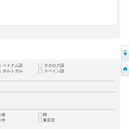
ベトナム語
タガログ語
ポルトガル
スペイン語
南
栂
中
東百舌