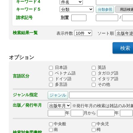
キーワード４
キーワード５
/
請求記号
別置
検索結果一覧
表示件数
ソート順
オプション
日本語
英語
ベトナム語
タガログ語
言語区分
ドイツ語
イタリア語
多言語
その他
ジャンル指定
出版／発行年月
※発行年月の検索は雑誌のみ対
年
月から
年
中央般
中央児
南
栂
検索対象図書館