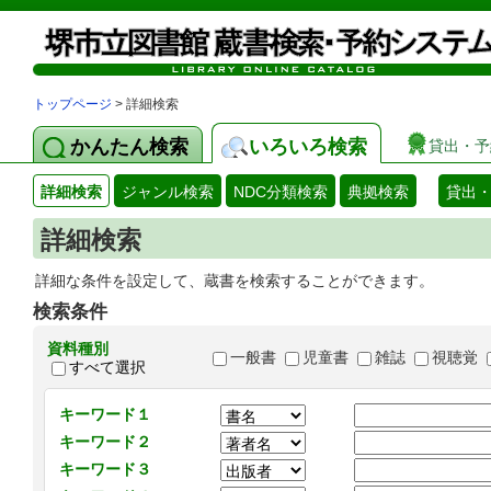
トップページ
> 詳細検索
かんたん検索
いろいろ検索
貸出・予
詳細検索
ジャンル検索
NDC分類検索
典拠検索
貸出
詳細検索
詳細な条件を設定して、蔵書を検索することができます。
検索条件
資料種別
一般書
児童書
雑誌
視聴覚
すべて選択
キーワード１
キーワード２
キーワード３