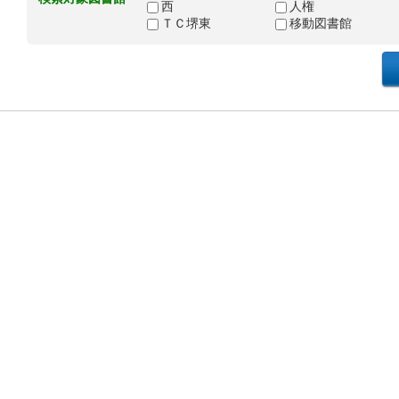
西
人権
ＴＣ堺東
移動図書館