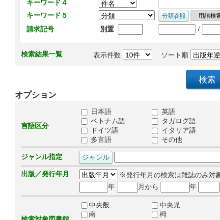
キーワード４
キーワード５
/
請求記号
別置
検索結果一覧
表示件数
ソート順
オプション
日本語
英語
ベトナム語
タガログ語
言語区分
ドイツ語
イタリア語
多言語
その他
ジャンル指定
出版／発行年月
※発行年月の検索は雑誌のみ対
年
月から
年
中央般
中央児
南
栂
検索対象図書館