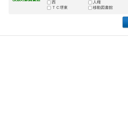
西
人権
ＴＣ堺東
移動図書館