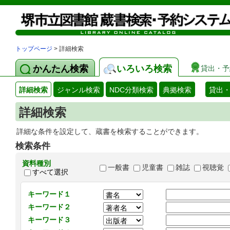
トップページ
> 詳細検索
かんたん検索
いろいろ検索
貸出・予
詳細検索
ジャンル検索
NDC分類検索
典拠検索
貸出
詳細検索
詳細な条件を設定して、蔵書を検索することができます。
検索条件
資料種別
一般書
児童書
雑誌
視聴覚
すべて選択
キーワード１
キーワード２
キーワード３