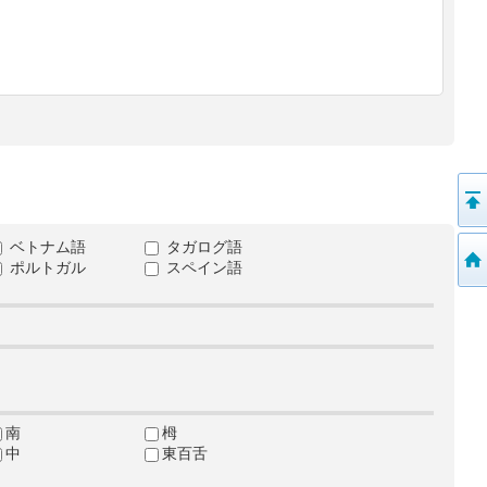
ベトナム語
タガログ語
ポルトガル
スペイン語
南
栂
中
東百舌