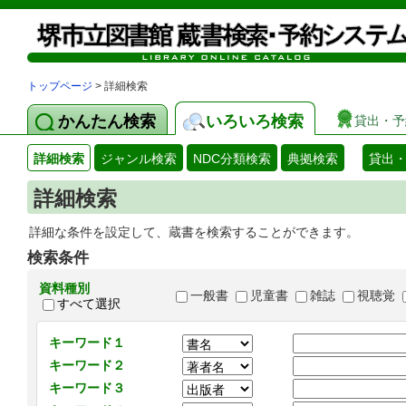
トップページ
> 詳細検索
かんたん検索
いろいろ検索
貸出・予
詳細検索
ジャンル検索
NDC分類検索
典拠検索
貸出
詳細検索
詳細な条件を設定して、蔵書を検索することができます。
検索条件
資料種別
一般書
児童書
雑誌
視聴覚
すべて選択
キーワード１
キーワード２
キーワード３