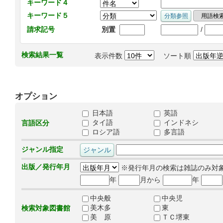
キーワード４
キーワード５
/
請求記号
別置
検索結果一覧
表示件数
ソート順
オプション
日本語
英語
タイ語
インドネシ
言語区分
ロシア語
多言語
ジャンル指定
出版／発行年月
※発行年月の検索は雑誌のみ対
年
月から
年
中央般
中央児
美木多
東
検索対象図書館
美 原
ＴＣ堺東