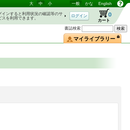
大
中
小
一般
かな
English
0
グインすると利用状況の確認等のサ
ビスを利用できます。
カート
書誌検索
マイライブラリー