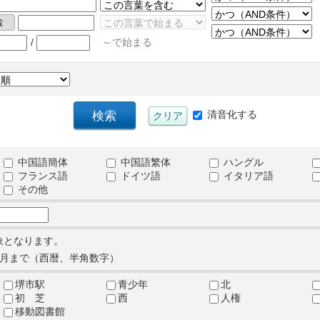
/
～で始まる
清音化する
中国語簡体
中国語繁体
ハングル
フランス語
ドイツ語
イタリア語
その他
象となります。
月まで（西暦、半角数字）
堺市駅
青少年
北
初 芝
西
人権
移動図書館