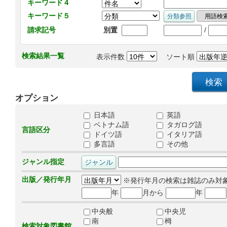
キーワード４
キーワード５
/
請求記号
別置
検索結果一覧
表示件数
ソート順
オプション
日本語
英語
ベトナム語
タガログ語
言語区分
ドイツ語
イタリア語
多言語
その他
ジャンル指定
出版／発行年月
※発行年月の検索は雑誌のみ対
年
月から
年
中央般
中央児
南
栂
検索対象図書館