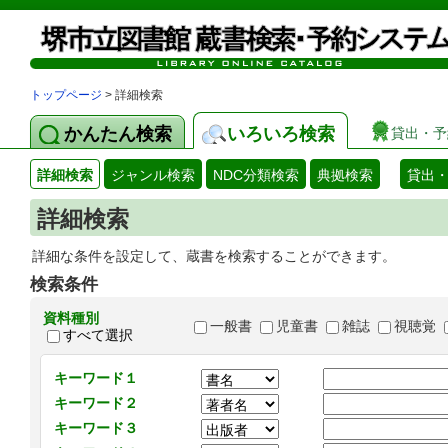
トップページ
> 詳細検索
かんたん検索
いろいろ検索
貸出・予
詳細検索
ジャンル検索
NDC分類検索
典拠検索
貸出
詳細検索
詳細な条件を設定して、蔵書を検索することができます。
検索条件
資料種別
一般書
児童書
雑誌
視聴覚
すべて選択
キーワード１
キーワード２
キーワード３