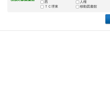
西
人権
ＴＣ堺東
移動図書館