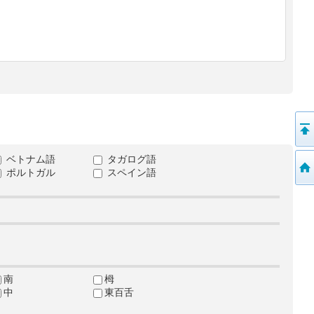
ベトナム語
タガログ語
ポルトガル
スペイン語
南
栂
中
東百舌