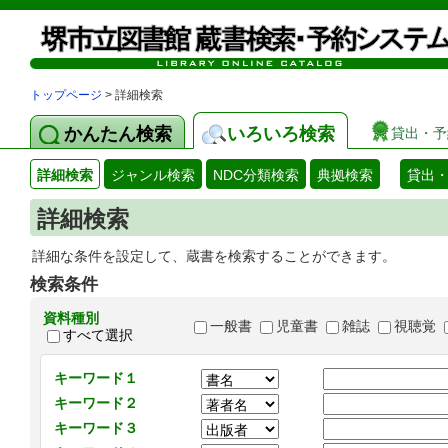
トップページ
> 詳細検索
かんたん検索
いろいろ検索
貸出・予
詳細検索
ジャンル検索
NDC分類検索
典拠検索
貸出
詳細検索
詳細な条件を設定して、蔵書を検索することができます。
検索条件
資料種別
一般書
児童書
雑誌
視聴覚
すべて選択
キーワード１
キーワード２
キーワード３