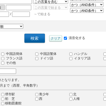
/
～で始まる
清音化する
中国語簡体
中国語繁体
ハングル
フランス語
ドイツ語
イタリア語
その他
象となります。
月まで（西暦、半角数字）
堺市駅
青少年
北
初 芝
西
人権
移動図書館