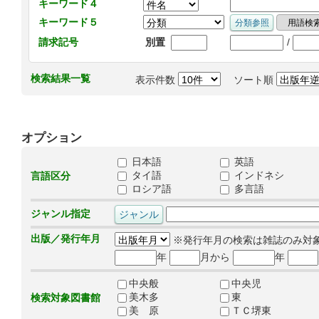
キーワード４
キーワード５
/
請求記号
別置
検索結果一覧
表示件数
ソート順
オプション
日本語
英語
タイ語
インドネシ
言語区分
ロシア語
多言語
ジャンル指定
出版／発行年月
※発行年月の検索は雑誌のみ対
年
月から
年
中央般
中央児
美木多
東
検索対象図書館
美 原
ＴＣ堺東