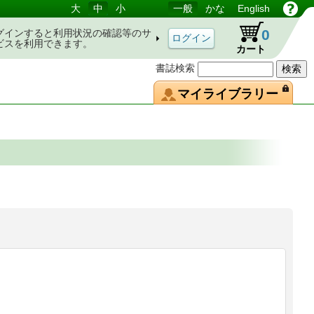
大
中
小
一般
かな
English
0
グインすると利用状況の確認等のサ
ビスを利用できます。
カート
書誌検索
マイライブラリー