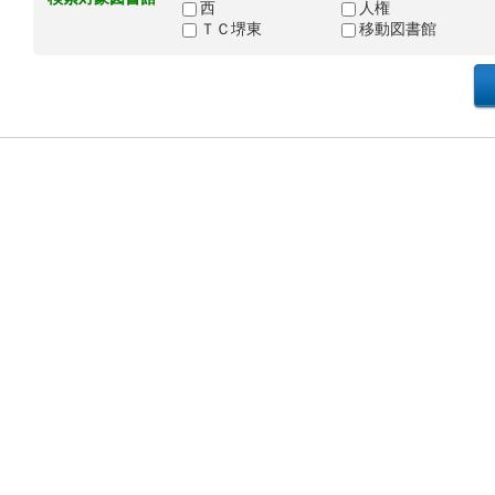
西
人権
ＴＣ堺東
移動図書館