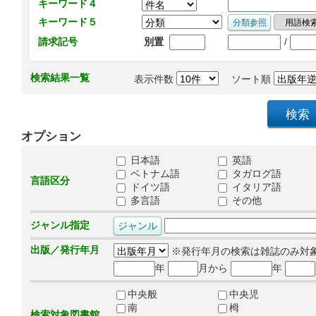
キーワード４
キーワード５
/
請求記号
別置
検索結果一覧
表示件数
ソート順
オプション
日本語
英語
ベトナム語
タガログ語
言語区分
ドイツ語
イタリア語
多言語
その他
ジャンル指定
出版／発行年月
※発行年月の検索は雑誌のみ対
年
月から
年
中央般
中央児
南
栂
検索対象図書館