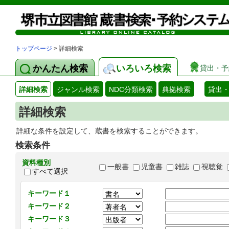
トップページ
> 詳細検索
かんたん検索
いろいろ検索
貸出・予
詳細検索
ジャンル検索
NDC分類検索
典拠検索
貸出
詳細検索
詳細な条件を設定して、蔵書を検索することができます。
検索条件
資料種別
一般書
児童書
雑誌
視聴覚
すべて選択
キーワード１
キーワード２
キーワード３