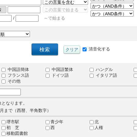
/
～で始まる
清音化する
中国語簡体
中国語繁体
ハングル
フランス語
ドイツ語
イタリア語
その他
象となります。
月まで（西暦、半角数字）
堺市駅
青少年
北
初 芝
西
人権
移動図書館