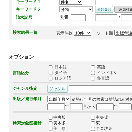
キーワード４
キーワード５
/
請求記号
別置
検索結果一覧
表示件数
ソート順
オプション
日本語
英語
タイ語
インドネシ
言語区分
ロシア語
多言語
ジャンル指定
出版／発行年月
※発行年月の検索は雑誌のみ対
年
月から
年
中央般
中央児
美木多
東
検索対象図書館
美 原
ＴＣ堺東