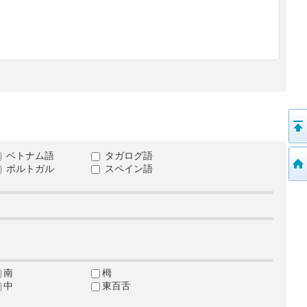
ベトナム語
タガログ語
ポルトガル
スペイン語
南
栂
中
東百舌