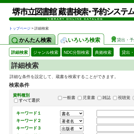
トップページ
> 詳細検索
かんたん検索
いろいろ検索
貸出・予
詳細検索
ジャンル検索
NDC分類検索
典拠検索
貸出
詳細検索
詳細な条件を設定して、蔵書を検索することができます。
検索条件
資料種別
一般書
児童書
雑誌
視聴覚
すべて選択
キーワード１
キーワード２
キーワード３