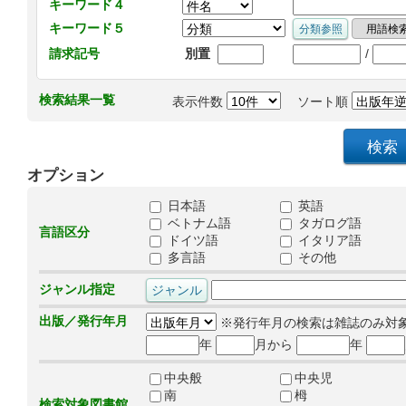
キーワード４
キーワード５
/
請求記号
別置
検索結果一覧
表示件数
ソート順
オプション
日本語
英語
ベトナム語
タガログ語
言語区分
ドイツ語
イタリア語
多言語
その他
ジャンル指定
出版／発行年月
※発行年月の検索は雑誌のみ対
年
月から
年
中央般
中央児
南
栂
検索対象図書館