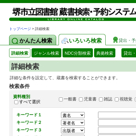
トップページ
> 詳細検索
かんたん検索
いろいろ検索
貸出・予
詳細検索
ジャンル検索
NDC分類検索
典拠検索
貸出
詳細検索
詳細な条件を設定して、蔵書を検索することができます。
検索条件
資料種別
一般書
児童書
雑誌
視聴覚
すべて選択
キーワード１
キーワード２
キーワード３