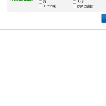
西
人権
ＴＣ堺東
移動図書館