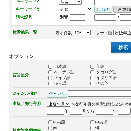
キーワード４
キーワード５
/
請求記号
別置
検索結果一覧
表示件数
ソート順
オプション
日本語
英語
ベトナム語
タガログ語
言語区分
ドイツ語
イタリア語
多言語
その他
ジャンル指定
出版／発行年月
※発行年月の検索は雑誌のみ対
年
月から
年
中央般
中央児
南
栂
検索対象図書館