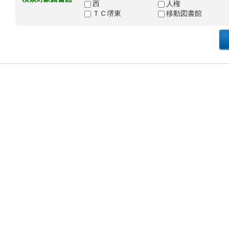
西
人権
ＴＣ堺東
移動図書館