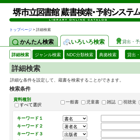
トップページ
> 詳細検索
かんたん検索
いろいろ検索
貸出・予
詳細検索
ジャンル検索
NDC分類検索
典拠検索
貸出
詳細検索
詳細な条件を設定して、蔵書を検索することができます。
検索条件
資料種別
一般書
児童書
雑誌
視聴覚
すべて選択
キーワード１
キーワード２
キーワード３