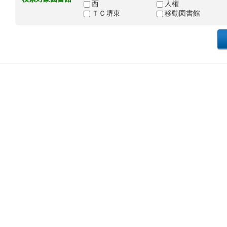
西
人権
ＴＣ堺東
移動図書館