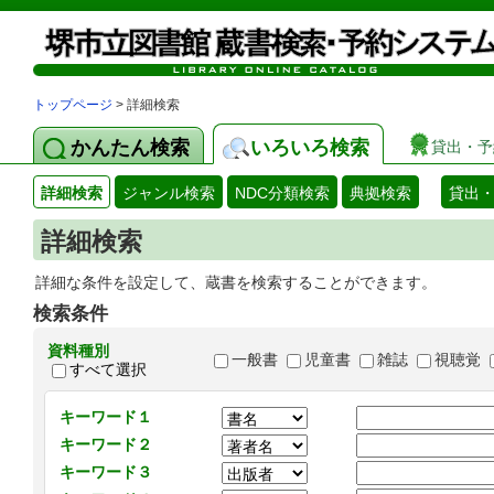
トップページ
> 詳細検索
かんたん検索
いろいろ検索
貸出・予
詳細検索
ジャンル検索
NDC分類検索
典拠検索
貸出
詳細検索
詳細な条件を設定して、蔵書を検索することができます。
検索条件
資料種別
一般書
児童書
雑誌
視聴覚
すべて選択
キーワード１
キーワード２
キーワード３