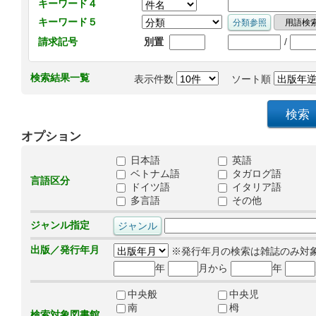
キーワード４
キーワード５
/
請求記号
別置
検索結果一覧
表示件数
ソート順
オプション
日本語
英語
ベトナム語
タガログ語
言語区分
ドイツ語
イタリア語
多言語
その他
ジャンル指定
出版／発行年月
※発行年月の検索は雑誌のみ対
年
月から
年
中央般
中央児
南
栂
検索対象図書館