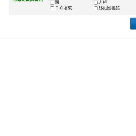
西
人権
ＴＣ堺東
移動図書館