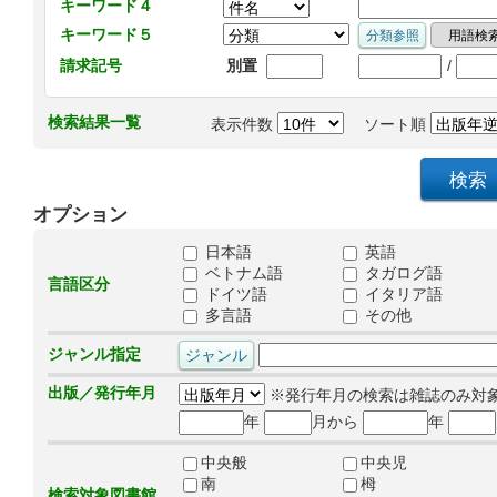
キーワード４
キーワード５
/
請求記号
別置
検索結果一覧
表示件数
ソート順
オプション
日本語
英語
ベトナム語
タガログ語
言語区分
ドイツ語
イタリア語
多言語
その他
ジャンル指定
出版／発行年月
※発行年月の検索は雑誌のみ対
年
月から
年
中央般
中央児
南
栂
検索対象図書館