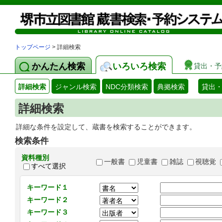
トップページ
> 詳細検索
かんたん検索
いろいろ検索
貸出・予
詳細検索
ジャンル検索
NDC分類検索
典拠検索
貸出
詳細検索
詳細な条件を設定して、蔵書を検索することができます。
検索条件
資料種別
一般書
児童書
雑誌
視聴覚
すべて選択
キーワード１
キーワード２
キーワード３