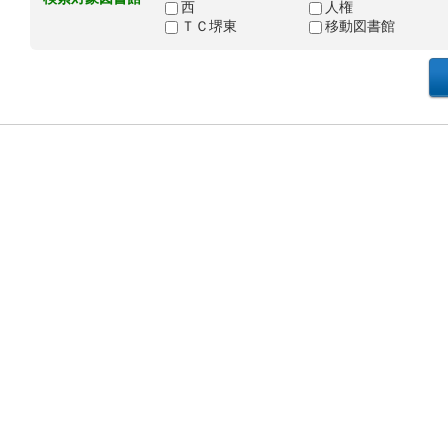
西
人権
ＴＣ堺東
移動図書館