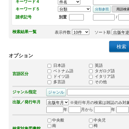
キーワード４
キーワード５
/
請求記号
別置
検索結果一覧
表示件数
ソート順
オプション
日本語
英語
ベトナム語
タガログ語
言語区分
ドイツ語
イタリア語
多言語
その他
ジャンル指定
出版／発行年月
※発行年月の検索は雑誌のみ対
年
月から
年
中央般
中央児
南
栂
検索対象図書館