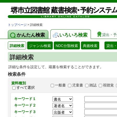
トップページ
> 詳細検索
かんたん検索
いろいろ検索
貸出・予
詳細検索
ジャンル検索
NDC分類検索
典拠検索
貸出
詳細検索
詳細な条件を設定して、蔵書を検索することができます。
検索条件
資料種別
一般書
児童書
雑誌
視聴覚
すべて選択
キーワード１
キーワード２
キーワード３