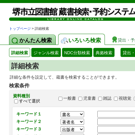
トップページ
> 詳細検索
かんたん検索
いろいろ検索
貸出・予
詳細検索
ジャンル検索
NDC分類検索
典拠検索
貸出
詳細検索
詳細な条件を設定して、蔵書を検索することができます。
検索条件
資料種別
一般書
児童書
雑誌
視聴覚
すべて選択
キーワード１
キーワード２
キーワード３