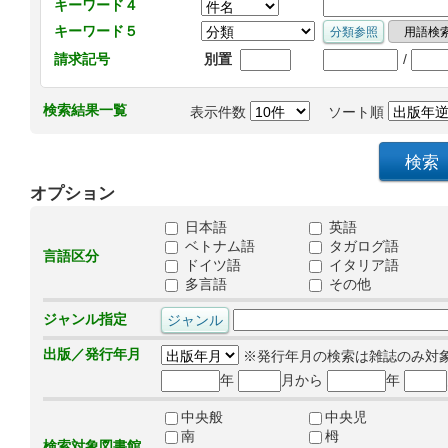
キーワード４
キーワード５
/
請求記号
別置
検索結果一覧
表示件数
ソート順
オプション
日本語
英語
ベトナム語
タガログ語
言語区分
ドイツ語
イタリア語
多言語
その他
ジャンル指定
出版／発行年月
※発行年月の検索は雑誌のみ対
年
月から
年
中央般
中央児
南
栂
検索対象図書館