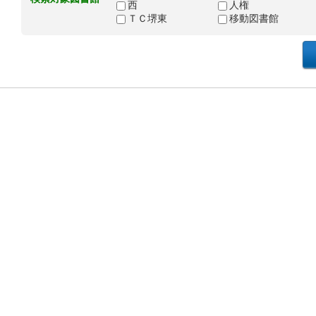
西
人権
ＴＣ堺東
移動図書館