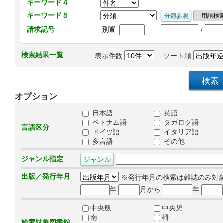
キーワード４
キーワード５
/
請求記号
別置
検索結果一覧
表示件数
ソート順
オプション
日本語
英語
ベトナム語
タガログ語
言語区分
ドイツ語
イタリア語
多言語
その他
ジャンル指定
出版／発行年月
※発行年月の検索は雑誌のみ対
年
月から
年
中央般
中央児
南
栂
検索対象図書館