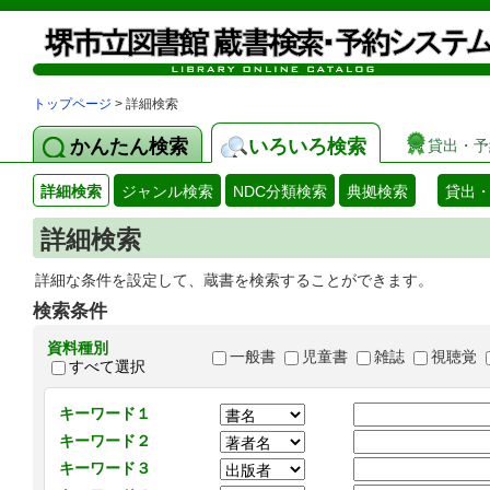
トップページ
> 詳細検索
かんたん検索
いろいろ検索
貸出・予
詳細検索
ジャンル検索
NDC分類検索
典拠検索
貸出
詳細検索
詳細な条件を設定して、蔵書を検索することができます。
検索条件
資料種別
一般書
児童書
雑誌
視聴覚
すべて選択
キーワード１
キーワード２
キーワード３