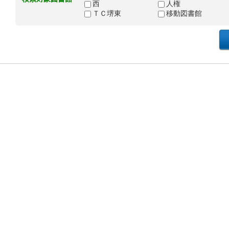
西
人権
ＴＣ堺東
移動図書館