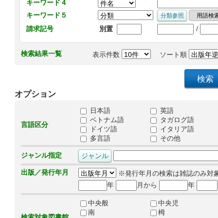
キーワード４
キーワード５
/
請求記号
別置
検索結果一覧
表示件数
ソート順
オプション
日本語
英語
ベトナム語
タガログ語
言語区分
ドイツ語
イタリア語
多言語
その他
ジャンル指定
出版／発行年月
※発行年月の検索は雑誌のみ対
年
月から
年
中央般
中央児
南
栂
検索対象図書館