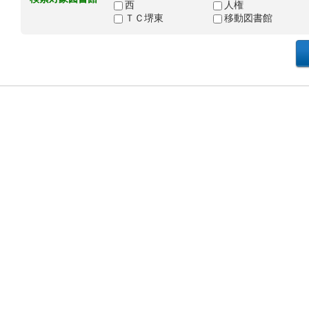
西
人権
ＴＣ堺東
移動図書館