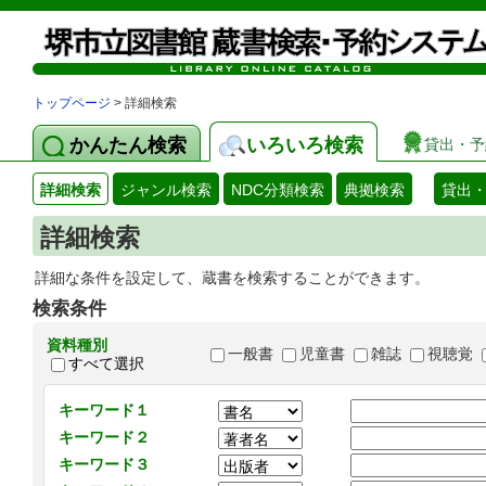
トップページ
> 詳細検索
かんたん検索
いろいろ検索
貸出・予
詳細検索
ジャンル検索
NDC分類検索
典拠検索
貸出
詳細検索
詳細な条件を設定して、蔵書を検索することができます。
検索条件
資料種別
一般書
児童書
雑誌
視聴覚
すべて選択
キーワード１
キーワード２
キーワード３