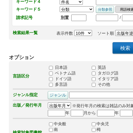
キーワード４
キーワード５
/
請求記号
別置
検索結果一覧
表示件数
ソート順
オプション
日本語
英語
ベトナム語
タガログ語
言語区分
ドイツ語
イタリア語
多言語
その他
ジャンル指定
出版／発行年月
※発行年月の検索は雑誌のみ対
年
月から
年
中央般
中央児
南
栂
検索対象図書館