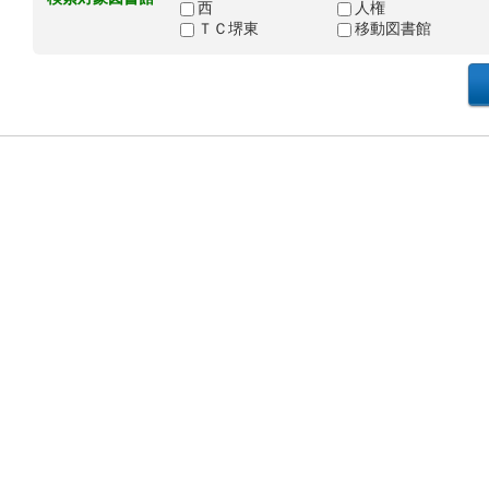
西
人権
ＴＣ堺東
移動図書館