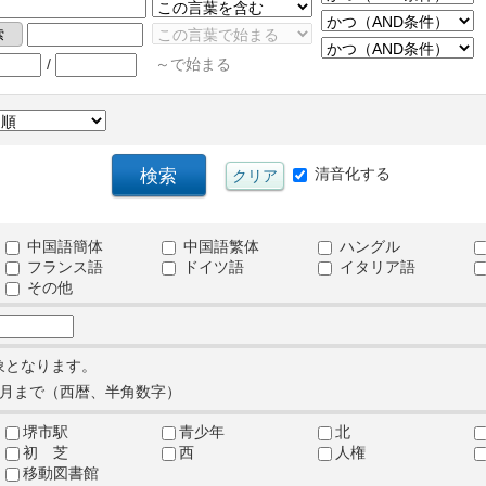
/
～で始まる
清音化する
中国語簡体
中国語繁体
ハングル
フランス語
ドイツ語
イタリア語
その他
象となります。
月まで（西暦、半角数字）
堺市駅
青少年
北
初 芝
西
人権
移動図書館