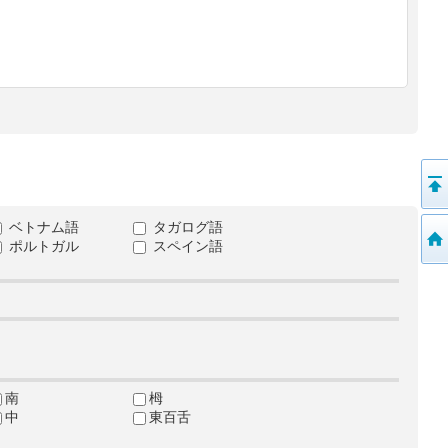
ベトナム語
タガログ語
ポルトガル
スペイン語
南
栂
中
東百舌