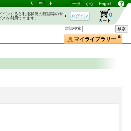
大
中
小
一般
かな
English
0
グインすると利用状況の確認等のサ
ビスを利用できます。
カート
書誌検索
マイライブラリー