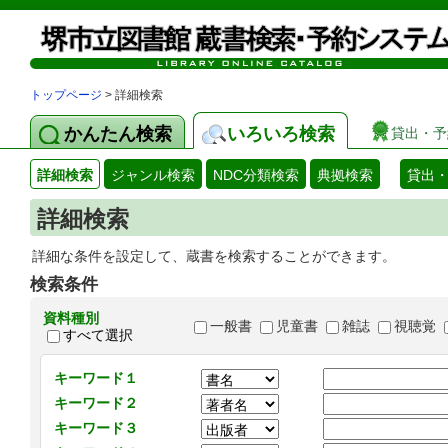
トップページ
> 詳細検索
かんたん検索
いろいろ検索
貸出・予
詳細検索
ジャンル検索
NDC分類検索
典拠検索
貸出
詳細検索
詳細な条件を設定して、蔵書を検索することができます。
検索条件
資料種別
一般書
児童書
雑誌
視聴覚
すべて選択
キーワード１
キーワード２
キーワード３