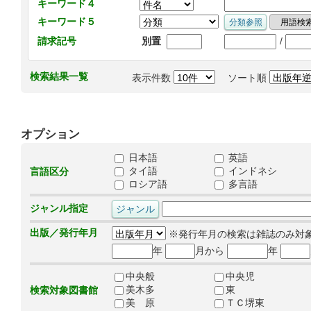
キーワード４
キーワード５
/
請求記号
別置
検索結果一覧
表示件数
ソート順
オプション
日本語
英語
タイ語
インドネシ
言語区分
ロシア語
多言語
ジャンル指定
出版／発行年月
※発行年月の検索は雑誌のみ対
年
月から
年
中央般
中央児
美木多
東
検索対象図書館
美 原
ＴＣ堺東