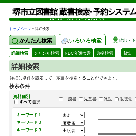
トップページ
> 詳細検索
かんたん検索
いろいろ検索
貸出・予
詳細検索
ジャンル検索
NDC分類検索
典拠検索
貸出
詳細検索
詳細な条件を設定して、蔵書を検索することができます。
検索条件
資料種別
一般書
児童書
雑誌
視聴覚
すべて選択
キーワード１
キーワード２
キーワード３