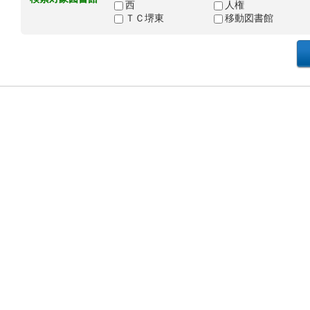
西
人権
ＴＣ堺東
移動図書館