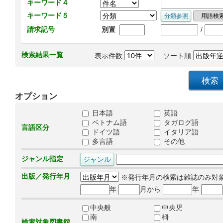
キーワード４
キーワード５
/
請求記号
別置
検索結果一覧
表示件数
ソート順
オプション
日本語
英語
ベトナム語
タガログ語
言語区分
ドイツ語
イタリア語
多言語
その他
ジャンル指定
出版／発行年月
※発行年月の検索は雑誌のみ対
年
月から
年
中央般
中央児
南
栂
検索対象図書館