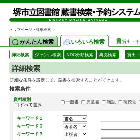
トップページ
> 詳細検索
かんたん検索
いろいろ検索
貸出・予
詳細検索
ジャンル検索
NDC分類検索
典拠検索
貸出
詳細検索
詳細な条件を設定して、蔵書を検索することができます。
検索条件
資料種別
一般書
児童書
雑誌
視聴覚
すべて選択
キーワード１
キーワード２
キーワード３