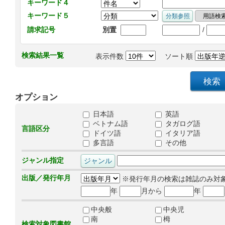
キーワード４
キーワード５
/
請求記号
別置
検索結果一覧
表示件数
ソート順
オプション
日本語
英語
ベトナム語
タガログ語
言語区分
ドイツ語
イタリア語
多言語
その他
ジャンル指定
出版／発行年月
※発行年月の検索は雑誌のみ対
年
月から
年
中央般
中央児
南
栂
検索対象図書館