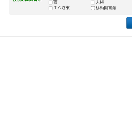
西
人権
ＴＣ堺東
移動図書館