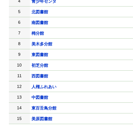
4
青少年センタ
5
北図書館
6
南図書館
7
栂分館
8
美木多分館
9
東図書館
10
初芝分館
11
西図書館
12
人権ふれあい
13
中図書館
14
東百舌鳥分館
15
美原図書館