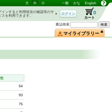
大
中
小
一般
かな
English
0
グインすると利用状況の確認等のサ
ビスを利用できます。
カート
書誌検索
マイライブラリー
件数
54
93
75