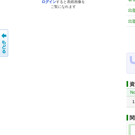
ログイン
すると表紙画像を
ご覧になれます
出
出
資
No
1
関