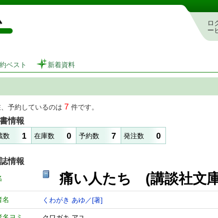
図書館 蔵書検索・予約システム
ロ
ー
約ベスト
新着資料
7
在、予約しているのは
件です。
書情報
1
0
7
0
蔵数
在庫数
予約数
発注数
誌情報
痛い人たち (講談
名
者名
くわがき あゆ／[著]
者名ヨミ
クワガキ アユ