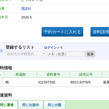
版者
講談社
版年月
2026.5
登録するリスト
ログイン
メモ
料情報
.
所蔵館
資料番号
請求記号
栂
311597330
B913.6/ｸﾜｶ/9
新
連資料
同じ著者
同じ出版年
同じ分類