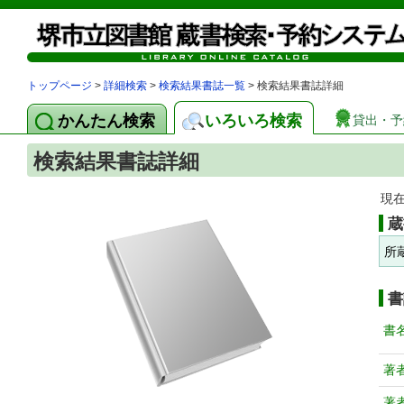
トップページ
>
詳細検索
>
検索結果書誌一覧
> 検索結果書誌詳細
かんたん検索
いろいろ検索
貸出・予
検索結果書誌詳細
現
蔵
所
書
書
著
著