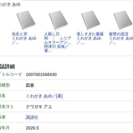
わがき あゆ
先生と罪
人殺し日
美しすぎた薔薇
復讐の泥沼
くわがき あゆ
和 ： シリア
くわがき あゆ
くわがき あ
／…
ルキラーアン…
／…
／…
阿津川 辰海／
著…
誌詳細
イトルコード
1007001568430
誌種別
図書
者名
くわがき あゆ／[著]
者名ヨミ
クワガキ アユ
版者
講談社
版年月
2026.5