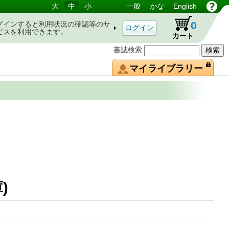
大
中
小
一般
かな
English
0
グインすると利用状況の確認等のサ
ビスを利用できます。
カート
書誌検索
マイライブラリー
社文庫)