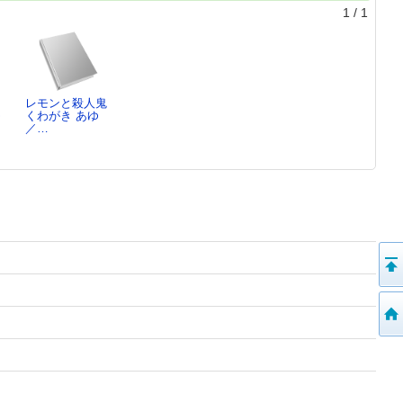
1
/
1
レモンと殺人鬼
ゆ
くわがき あゆ
／…