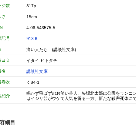
ージ数
317p
きさ
15cm
BN
4-06-543575-5
類記号
913.6
名
痛い人たち (講談社文庫)
名ヨミ
イタイ ヒトタチ
書名
講談社文庫
書巻次
く84-1
鳴かず飛ばずのお笑い芸人、矢場北太郎は公園をランニ
容紹介
はイジリ芸がウケて人気を得る一方、新たな殺害死体にで
容細目