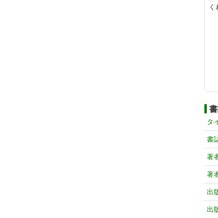
く
書
タ
書
著
著
出
出