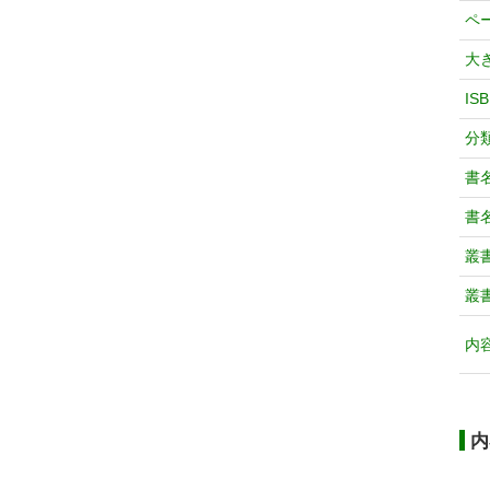
ペ
大
IS
分
書
書
叢
叢
内
内