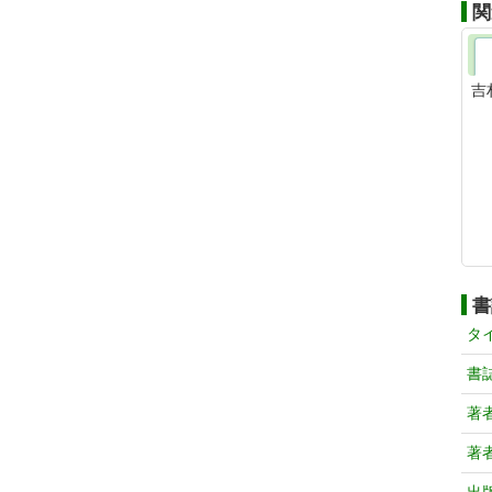
関
吉
書
タ
書
著
著