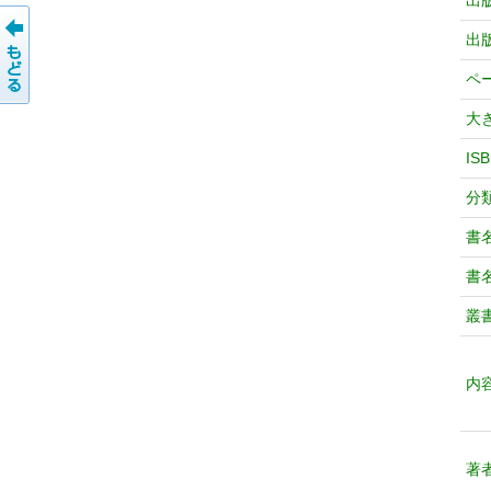
出
出
ペ
大
IS
分
書
書
叢
内
著