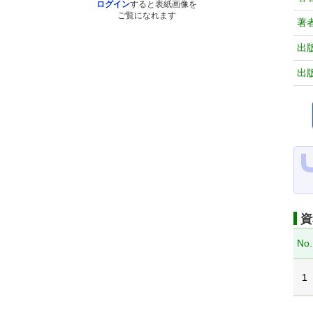
ログイン
すると表紙画像を
ご覧になれます
著
出
出
資
No.
1