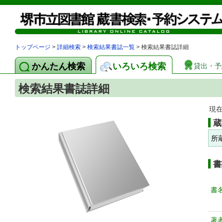
トップページ
>
詳細検索
>
検索結果書誌一覧
> 検索結果書誌詳細
かんたん検索
いろいろ検索
貸出・予
検索結果書誌詳細
現
蔵
所
書
書
著