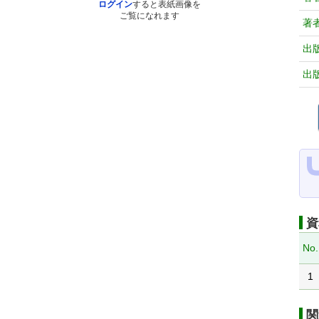
ログイン
すると表紙画像を
ご覧になれます
著
出
出
資
No.
1
関