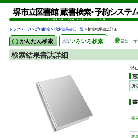
トップページ
>
詳細検索
>
検索結果書誌一覧
> 検索結果書誌詳細
かんたん検索
いろいろ検索
貸出・予
検索結果書誌詳細
現
蔵
所
書
書
著