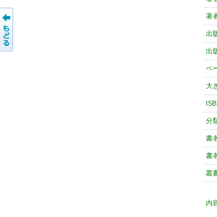
著
出
出
ペ
大
IS
分
書
書
叢
内