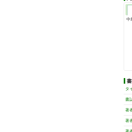
中
書
タ
書
著
著
著