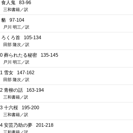
7 食人鬼 83-96
三和書籍／訳
8 貉 97-104
戸川 明三／訳
9 ろくろ首 105-134
田部 隆次／訳
10 葬られたる秘密 135-145
戸川 明三／訳
11 雪女 147-162
田部 隆次／訳
12 青柳の話 163-194
三和書籍／訳
13 十六桜 195-200
三和書籍／訳
14 安芸乃助の夢 201-218
三和書籍／訳