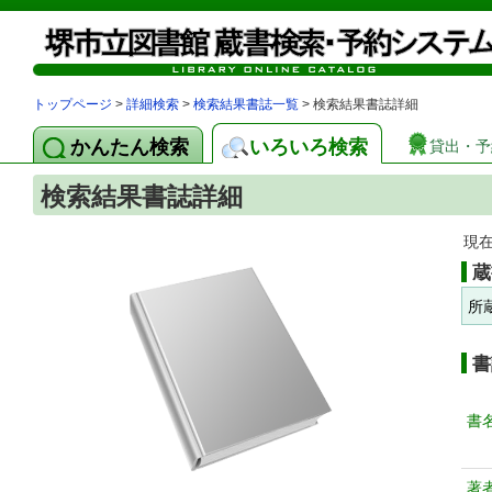
トップページ
>
詳細検索
>
検索結果書誌一覧
> 検索結果書誌詳細
かんたん検索
いろいろ検索
貸出・予
検索結果書誌詳細
現
蔵
所
書
書
著