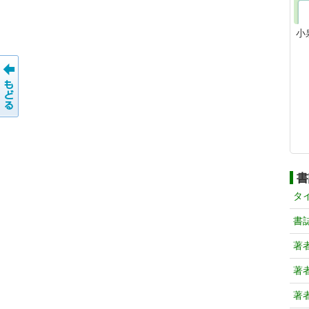
小
書
タ
書
著
著
著