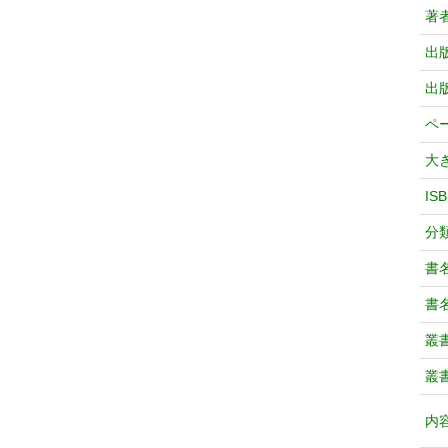
著
出
出
ペ
大
IS
分
書
書
叢
叢
内