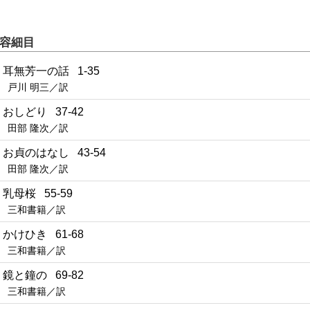
容細目
1 耳無芳一の話 1-35
戸川 明三／訳
2 おしどり 37-42
田部 隆次／訳
3 お貞のはなし 43-54
田部 隆次／訳
4 乳母桜 55-59
三和書籍／訳
5 かけひき 61-68
三和書籍／訳
6 鏡と鐘の 69-82
三和書籍／訳