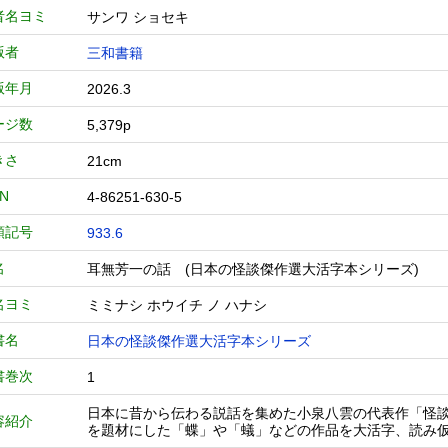
者名ヨミ
サンワ ショセキ
版者
三和書籍
版年月
2026.3
ージ数
5,379p
きさ
21cm
BN
4-86251-630-5
類記号
933.6
名
耳無芳一の話 (日本の怪談傑作選大活字本シリーズ
名ヨミ
ミミナシ ホウイチ ノ ハナシ
書名
日本の怪談傑作選大活字本シリーズ
書巻次
1
日本に昔から伝わる説話を集めた小泉八雲の代表作「怪
容紹介
を題材にした「蝶」や「蟻」などの作品を大活字、読み