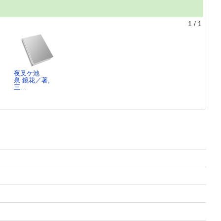
1
/
1
夜叉ケ池
泉 鏡花／著,
三…