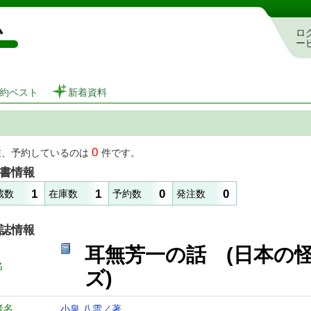
図書館 蔵書検索・予約システム
ロ
ー
約ベスト
新着資料
0
在、予約しているのは
件です。
書情報
1
1
0
0
蔵数
在庫数
予約数
発注数
誌情報
耳無芳一の話 (日本の
名
ズ)
者名
小泉 八雲／著