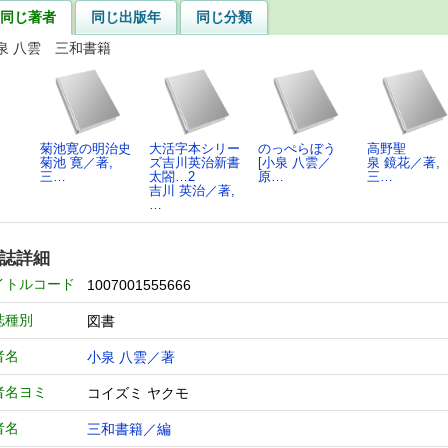
同じ著者
同じ出版年
同じ分類
泉 八雲 三和書籍
菊池寛の明治史
大活字本シリー
のっぺらぼう
高野聖
菊池 寛／著,
ズ吉川英治新書
[小泉 八雲／
泉 鏡花／著,
三…
太閤…2
原…
三…
吉川 英治／著,
…
誌詳細
イトルコード
1007001555666
誌種別
図書
者名
小泉 八雲／著
者名ヨミ
コイズミ ヤクモ
者名
三和書籍／編