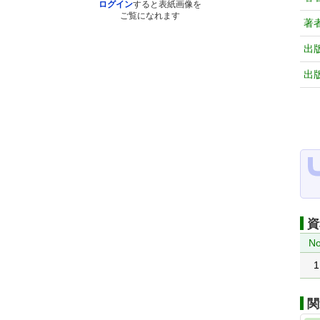
ログイン
すると表紙画像を
ご覧になれます
著
出
出
資
No
1
関