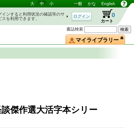
大
中
小
一般
かな
English
0
グインすると利用状況の確認等のサ
ビスを利用できます。
カート
書誌検索
マイライブラリー
怪談傑作選大活字本シリー