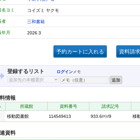
者名ヨミ
コイズミ ヤクモ
版者
三和書籍
版年月
2026.3
登録するリスト
ログイン
メモ
料情報
.
所蔵館
資料番号
請求記号
移動図書館
114549413
933.6/ﾊﾝ/9
移
連資料