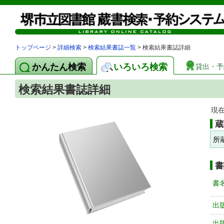
トップページ
>
詳細検索
>
検索結果書誌一覧
> 検索結果書誌詳細
かんたん検索
いろいろ検索
貸出・予
検索結果書誌詳細
現
蔵
所
書
書
出
出