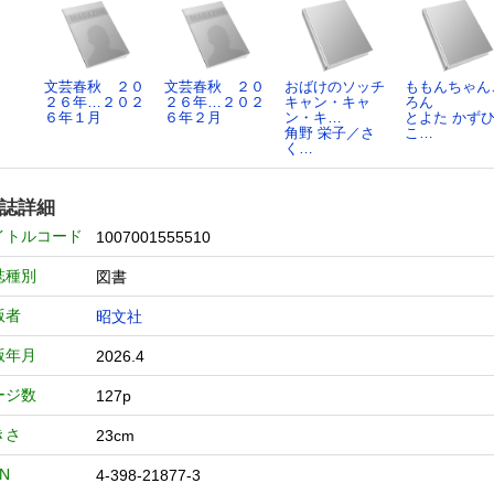
文芸春秋 ２０
文芸春秋 ２０
おばけのソッチ
ももんちゃん
２６年…２０２
２６年…２０２
キャン・キャ
ろん
６年１月
６年２月
ン・キ…
とよた かず
角野 栄子／さ
こ…
く…
誌詳細
イトルコード
1007001555510
誌種別
図書
版者
昭文社
版年月
2026.4
ージ数
127p
きさ
23cm
BN
4-398-21877-3