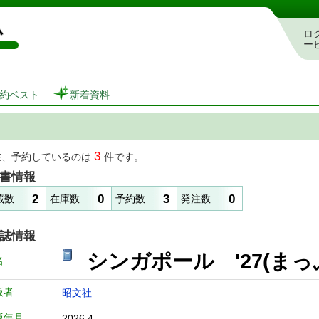
図書館 蔵書検索・予約システム
ロ
ー
約ベスト
新着資料
3
在、予約しているのは
件です。
書情報
2
0
3
0
蔵数
在庫数
予約数
発注数
誌情報
シンガポール '27
名
版者
昭文社
版年月
2026.4