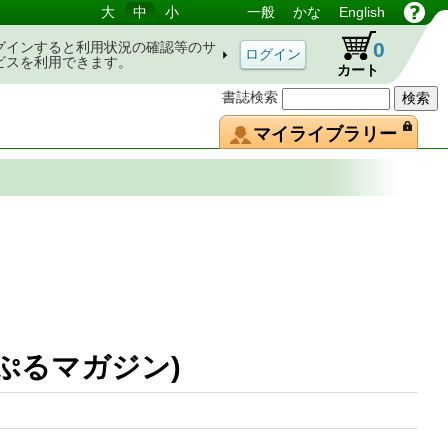
大
中
小
一般
かな
English
0
グインすると利用状況の確認等のサ
ビスを利用できます。
カート
書誌検索
マイライブラリー
(まっぷるマガジン)