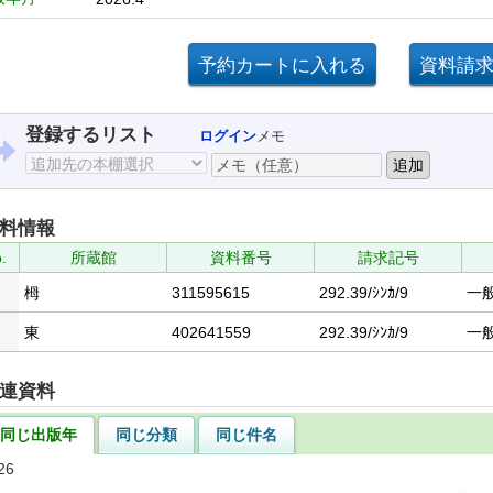
登録するリスト
ログイン
メモ
料情報
.
所蔵館
資料番号
請求記号
栂
311595615
292.39/ｼﾝｶ/9
一
東
402641559
292.39/ｼﾝｶ/9
一
連資料
同じ出版年
同じ分類
同じ件名
26