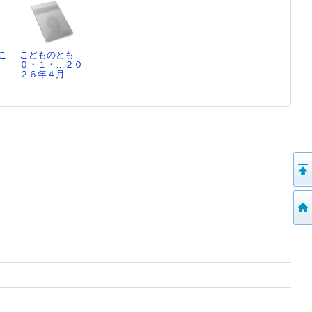
こ
こどものとも
０・１・…２０
ひ
２６年４月