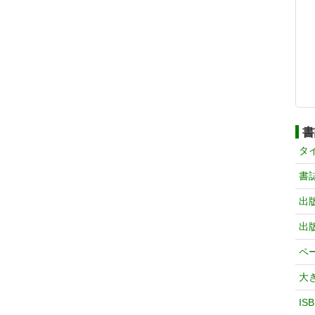
書
タ
書
出
出
ペ
大
IS