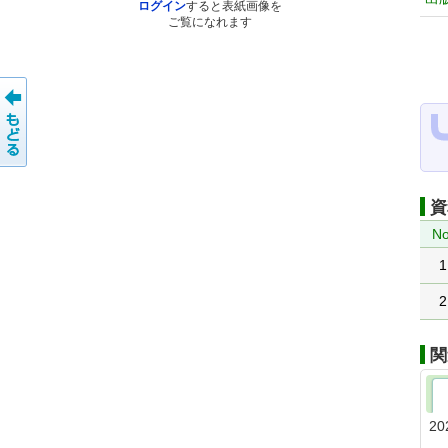
ログイン
すると表紙画像を
ご覧になれます
資
No
1
2
関
20