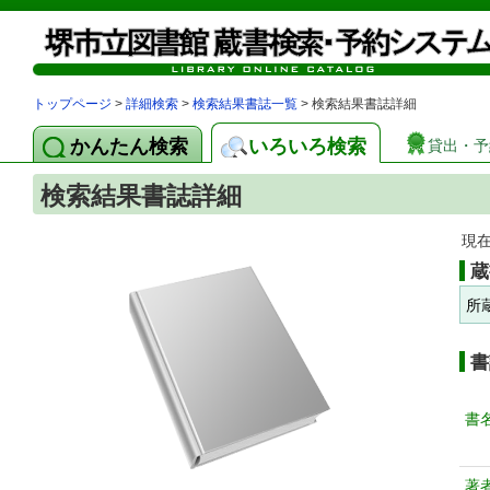
トップページ
>
詳細検索
>
検索結果書誌一覧
> 検索結果書誌詳細
かんたん検索
いろいろ検索
貸出・予
検索結果書誌詳細
現
蔵
所
書
書
著