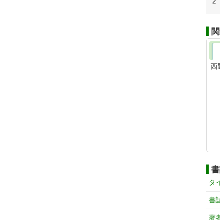
2
関
西
書
タ
書
著