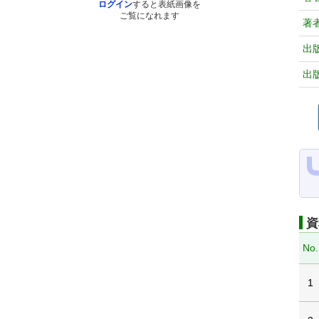
ログイン
すると表紙画像を
ご覧になれます
著
出
出
資
No.
1