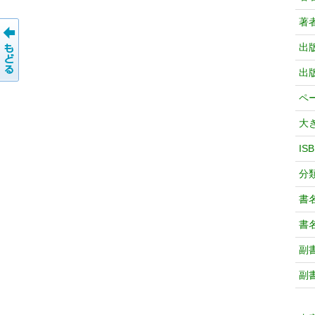
著
出
出
ペ
大
IS
分
書
書
副
副