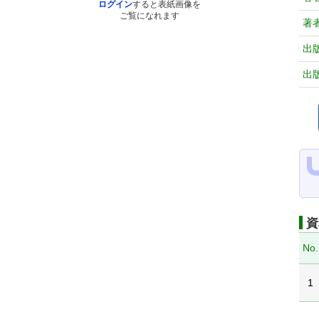
ログイン
すると表紙画像を
ご覧になれます
著
出
出
資
No.
1