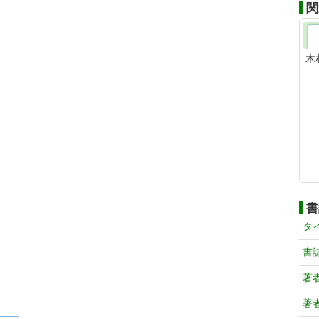
関
木
書
タ
書
著
著