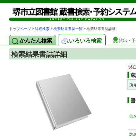
トップページ
>
詳細検索
>
検索結果書誌一覧
> 検索結果書誌詳細
かんたん検索
いろいろ検索
貸出・予
検索結果書誌詳細
現
蔵
所
書
書
著