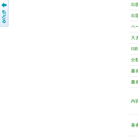
出
出
ペ
大
IS
分
書
書
内
著