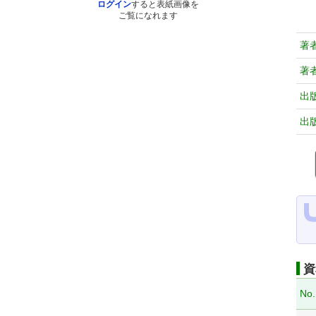
ログイン
すると表紙画像を
ご覧になれます
著
著
出
出
資
No.