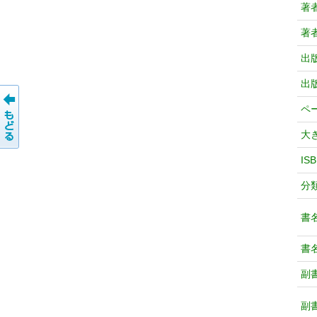
著
著
出
出
ペ
大
IS
分
書
書
副
副