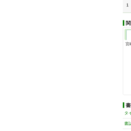
1
関
宮
書
タ
書