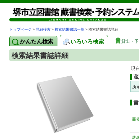
トップページ
>
詳細検索
>
検索結果書誌一覧
> 検索結果書誌詳細
かんたん検索
いろいろ検索
貸出・予
検索結果書誌詳細
現
蔵
所
書
書
著