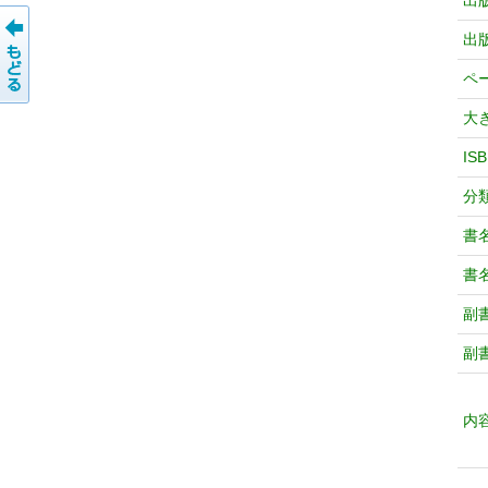
出
出
ペ
大
IS
分
書
書
副
副
内