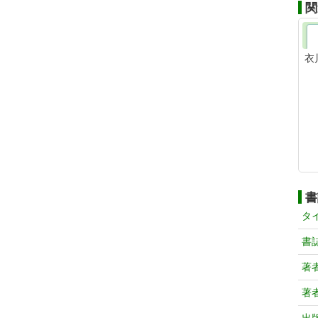
関
衣
書
タ
書
著
著