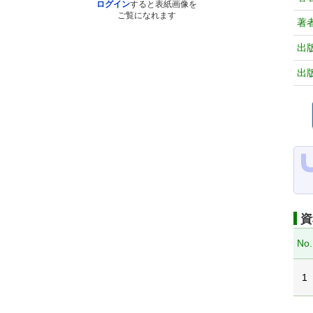
ログイン
すると表紙画像を
ご覧になれます
著
出
出
資
No.
1