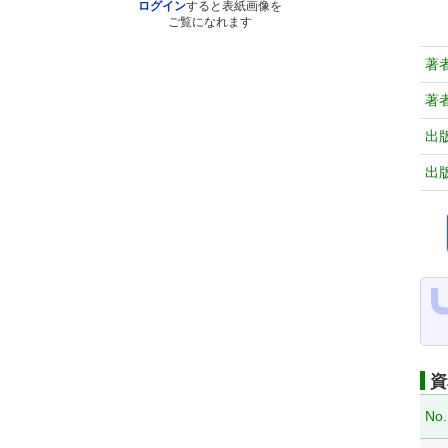
ログイン
すると表紙画像を
ご覧になれます
著
著
出
出
資
No.