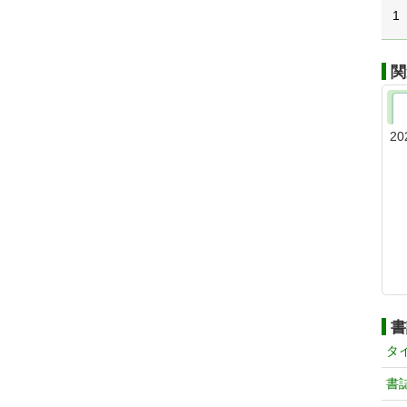
1
関
20
書
タ
書