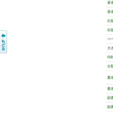
著
著
出
出
ペ
大
IS
分
書
書
副
副