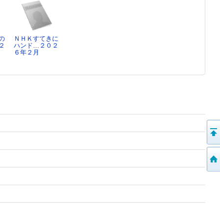
の
ＮＨＫすてきに
２
ハンド…２０２
６年２月