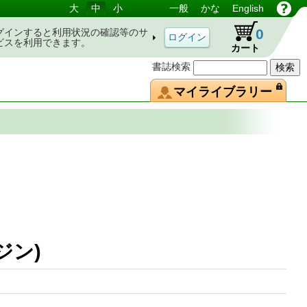
大
中
小
一般
かな
English
0
グインすると利用状況の確認等のサ
ビスを利用できます。
カート
書誌検索
マイライブラリー
マガジン)