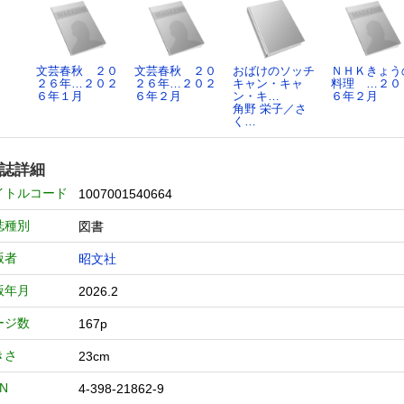
文芸春秋 ２０
文芸春秋 ２０
おばけのソッチ
ＮＨＫきょう
２６年…２０２
２６年…２０２
キャン・キャ
料理 …２０
６年１月
６年２月
ン・キ…
６年２月
角野 栄子／さ
く…
誌詳細
イトルコード
1007001540664
誌種別
図書
版者
昭文社
版年月
2026.2
ージ数
167p
きさ
23cm
BN
4-398-21862-9