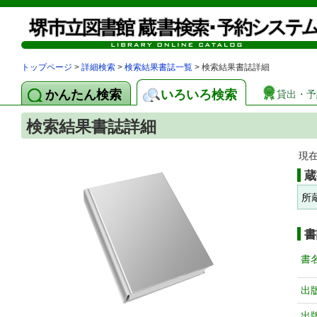
トップページ
>
詳細検索
>
検索結果書誌一覧
> 検索結果書誌詳細
かんたん検索
いろいろ検索
貸出・予
検索結果書誌詳細
現
蔵
所
書
書
出
出