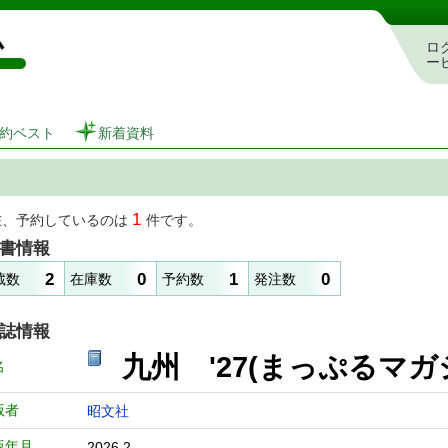
図書館 蔵書検索・予約システム
ロ
ー
約ベスト
新着資料
1
在、予約しているのは
件です。
書情報
2
0
1
0
蔵数
在庫数
予約数
発注数
誌情報
九州 '27(まっぷる
名
版者
昭文社
版年月
2026.2