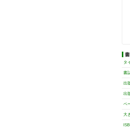
書
タ
書
出
出
ペ
大
IS