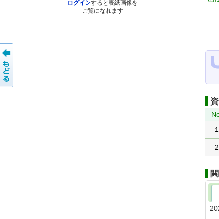
ログイン
すると表紙画像を
ご覧になれます
資
No
1
2
関
20