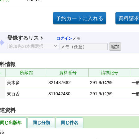
登録するリスト
ログイン
メモ
料情報
.
所蔵館
資料番号
請求記号
美木多
321487662
291.9/ｷﾕｳ/9
一
東百舌
811042480
291.9/ｷﾕｳ/9
一
連資料
同じ出版年
同じ分類
同じ件名
26