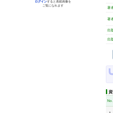
ログイン
すると表紙画像を
ご覧になれます
著
著
出
出
資
No.