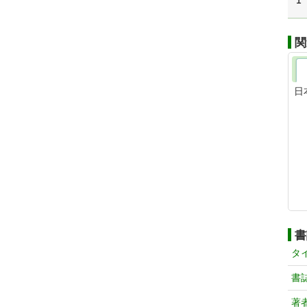
1
関
日
書
タ
書
著