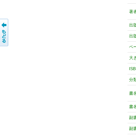
著
出
出
ペ
大
IS
分
書
書
副
副