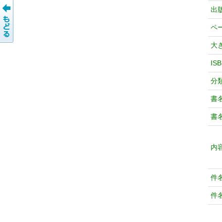
出
ペ
大
IS
分
書
書
内
件
件