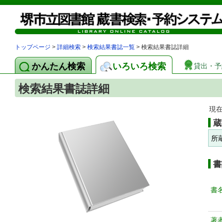
トップページ
>
詳細検索
>
検索結果書誌一覧
> 検索結果書誌詳細
かんたん検索
いろいろ検索
貸出・予
検索結果書誌詳細
現
蔵
所
書
書
著