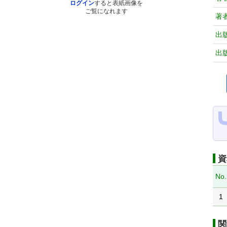
ログイン
すると表紙画像を
ご覧になれます
著
出
出
資
No.
1
関