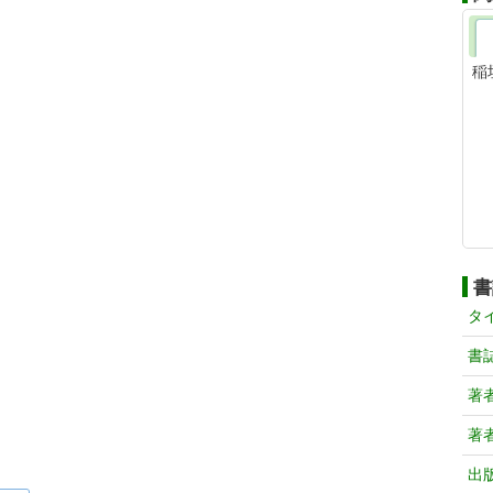
稲
書
タ
書
著
著
出