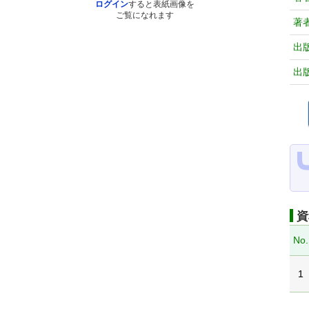
ログイン
すると表紙画像を
ご覧になれます
著
出
出
資
No.
1