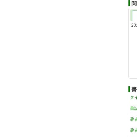
関
20
書
タ
書
著
著