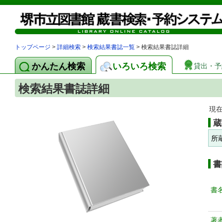
トップページ
>
詳細検索
>
検索結果書誌一覧
> 検索結果書誌詳細
かんたん検索
いろいろ検索
貸出・予
検索結果書誌詳細
現
蔵
所
書
書
著