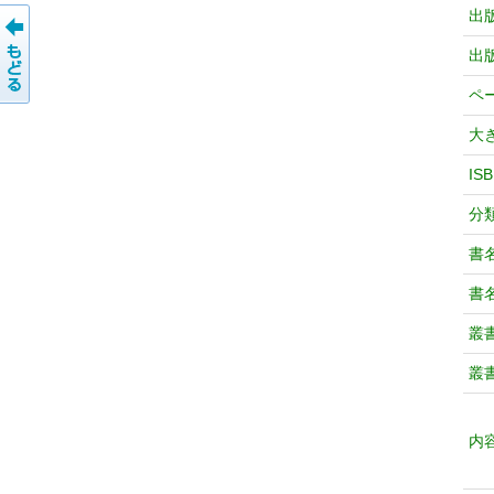
出
出
ペ
大
IS
分
書
書
叢
叢
内