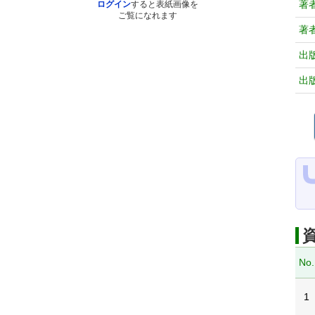
著
ログイン
すると表紙画像を
ご覧になれます
著
出
出
No.
1