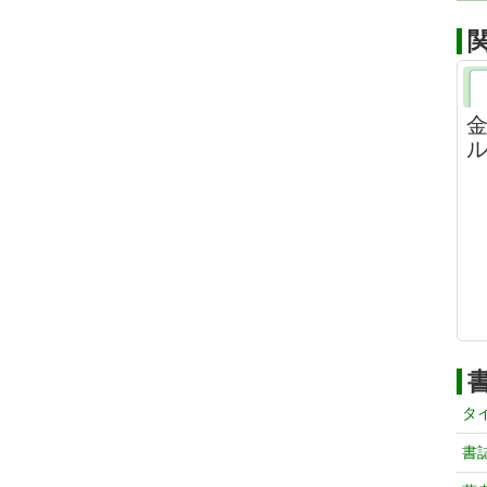
金
ル
タ
書