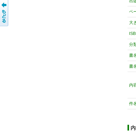
出
ペ
大
IS
分
書
書
内
件
内