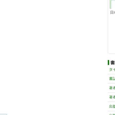
日
書
タ
書
著
著
出