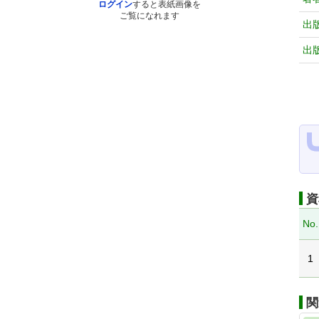
ログイン
すると表紙画像を
ご覧になれます
出
出
資
No.
1
関