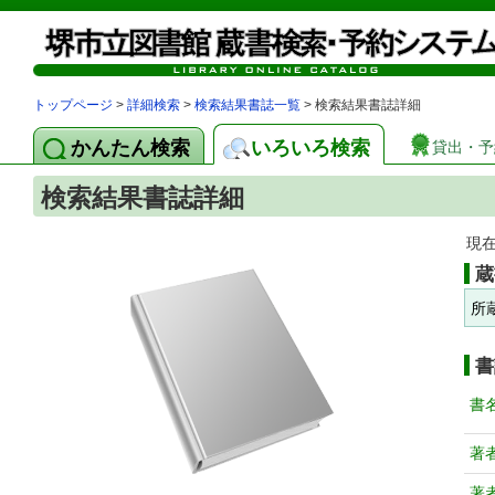
トップページ
>
詳細検索
>
検索結果書誌一覧
> 検索結果書誌詳細
かんたん検索
いろいろ検索
貸出・予
検索結果書誌詳細
現
蔵
所
書
書
著
著