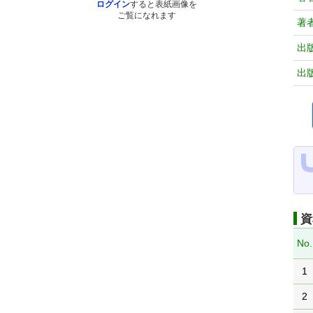
ログイン
すると表紙画像を
ご覧になれます
著
出
出
資
No.
1
2