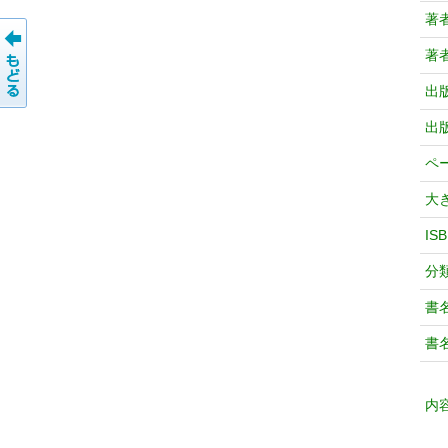
著
著
出
出
ペ
大
IS
分
書
書
内