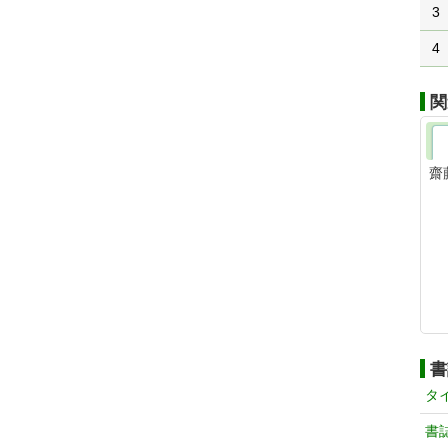
3
4
関
齋
書
タ
書