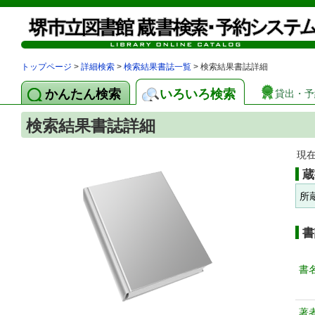
トップページ
>
詳細検索
>
検索結果書誌一覧
> 検索結果書誌詳細
かんたん検索
いろいろ検索
貸出・予
検索結果書誌詳細
現
蔵
所
書
書
著